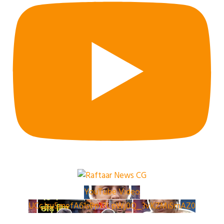
YouTube Video
UCcJzu5mefA61s8pJ7LpWj0Q_3vKZMiSmAZ0