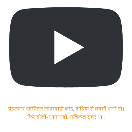
पेंडलवार हॉस्पिटल लापरवाही कांड; मीडिया से बचती भागी डॉ.|
फिर बोलीं- धागा नहीं, सर्जिकल सूचर था||