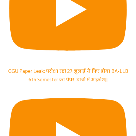
GGU Paper Leak; परीक्षा रद्द! 27 जुलाई से फिर होगा BA-LLB
6th Semester का पेपर..छात्रों में आक्रोश||