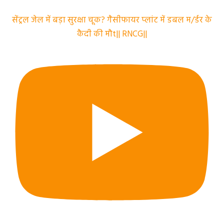
सेंट्रल जेल में बड़ा सुरक्षा चूक? गैसीफायर प्लांट में डबल म/र्डर के
कैदी की मौt|| RNCG||