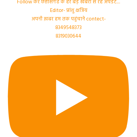
Follow कर छत्तीसगढ के हर बड़े खबरों से रहे अपडेट....
Editor- प्रांशु क्षत्रिय
अपनी ख़बर हम तक पहुंचाने contect-
8349548373
8319030644