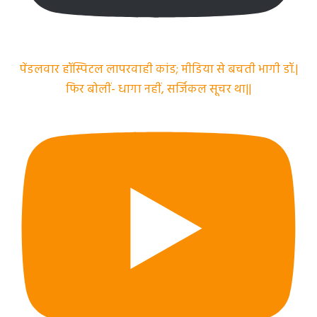
पेंडलवार हॉस्पिटल लापरवाही कांड; मीडिया से बचती भागी डॉ.|
फिर बोलीं- धागा नहीं, सर्जिकल सूचर था||