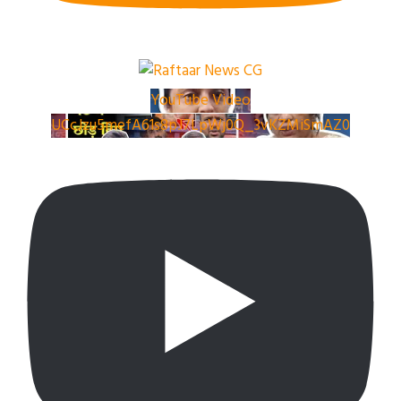
YouTube Video
UCcJzu5mefA61s8pJ7LpWj0Q_3vKZMiSmAZ0