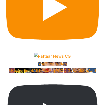
YouTube Video
UCcJzu5mefA61s8pJ7LpWj0Q_3vKZMiSmAZ0