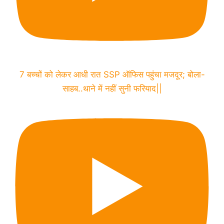
7 बच्चों को लेकर आधी रात SSP ऑफिस पहुंचा मजदूर; बोला-
साहब..थाने में नहीं सुनी फरियाद||