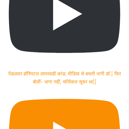
पेंडलवार हॉस्पिटल लापरवाही कांड; मीडिया से बचती भागी डॉ.| फिर
बोलीं- धागा नहीं, सर्जिकल सूचर था||