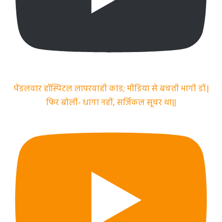
पेंडलवार हॉस्पिटल लापरवाही कांड; मीडिया से बचती भागी डॉ.|
फिर बोलीं- धागा नहीं, सर्जिकल सूचर था||