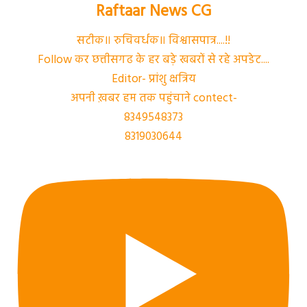
Raftaar News CG
सटीक॥ रुचिवर्धक॥ विश्वासपात्र....!!
Follow कर छत्तीसगढ के हर बड़े खबरों से रहे अपडेट....
Editor- प्रांशु क्षत्रिय
अपनी ख़बर हम तक पहुंचाने contect-
8349548373
8319030644