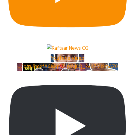
YouTube Video
UCcJzu5mefA61s8pJ7LpWj0Q_3vKZMiSmAZ0