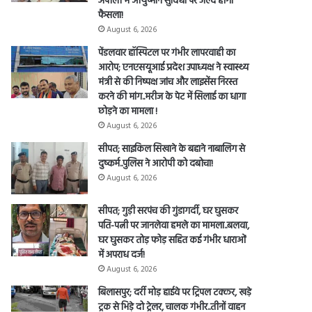
अपोलो में आयुष्मान सुविधा पर जल्द होगा
फैसला!
August 6, 2026
पेंडलवार हॉस्पिटल पर गंभीर लापरवाही का
आरोप; एनएसयूआई प्रदेश उपाध्यक्ष ने स्वास्थ्य
मंत्री से की निष्पक्ष जांच और लाइसेंस निरस्त
करने की मांग..मरीज के पेट में सिलाई का धागा
छोड़ने का मामला !
August 6, 2026
सीपत; साइकिल सिखाने के बहाने नाबालिग से
दुष्कर्म..पुलिस ने आरोपी को दबोचा!
August 6, 2026
सीपत; गुड़ी सरपंच की गुंडागर्दी, घर घुसकर
पति-पत्नी पर जानलेवा हमले का मामला..बलवा,
घर घुसकर तोड़ फोड़ सहित कई गंभीर धाराओं
में अपराध दर्ज!
August 6, 2026
senger
बिलासपुर; दर्री मोड़ हाईवे पर ट्रिपल टक्कर, खड़े
ट्रक से भिड़े दो ट्रेलर, चालक गंभीर..तीनों वाहन