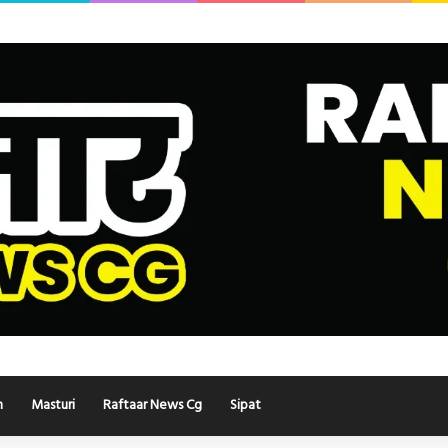
h
Masturi
Raftaar News Cg
Sipat