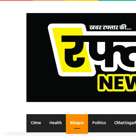
Crime
Health
Bilaspur
Politics
Chhattisgar