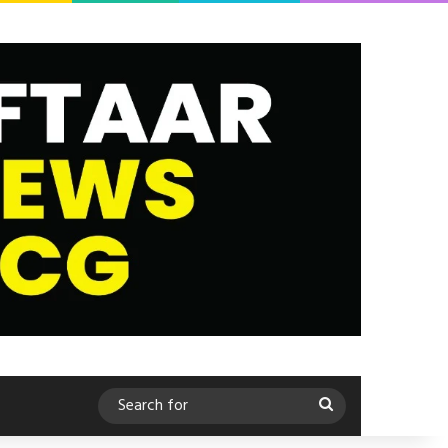
Search
for