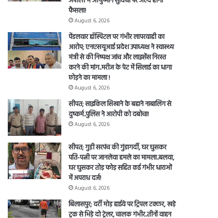
अपोलो में आयुष्मान सुविधा पर जल्द होगा
फैसला!
August 6, 2026
पेंडलवार हॉस्पिटल पर गंभीर लापरवाही का
आरोप; एनएसयूआई प्रदेश उपाध्यक्ष ने स्वास्थ्य
मंत्री से की निष्पक्ष जांच और लाइसेंस निरस्त
करने की मांग..मरीज के पेट में सिलाई का धागा
छोड़ने का मामला !
August 6, 2026
सीपत; साइकिल सिखाने के बहाने नाबालिग से
दुष्कर्म..पुलिस ने आरोपी को दबोचा!
August 6, 2026
सीपत; गुड़ी सरपंच की गुंडागर्दी, घर घुसकर
पति-पत्नी पर जानलेवा हमले का मामला..बलवा,
घर घुसकर तोड़ फोड़ सहित कई गंभीर धाराओं
में अपराध दर्ज!
August 6, 2026
बिलासपुर; दर्री मोड़ हाईवे पर ट्रिपल टक्कर, खड़े
ट्रक से भिड़े दो ट्रेलर, चालक गंभीर..तीनों वाहन