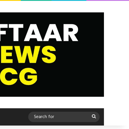
Search
for