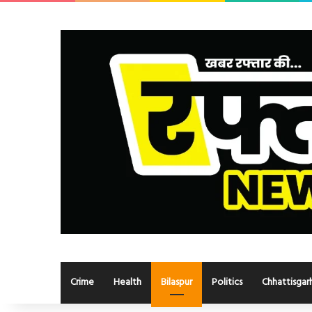
Crime
Health
Bilaspur
Politics
Chhattisgar