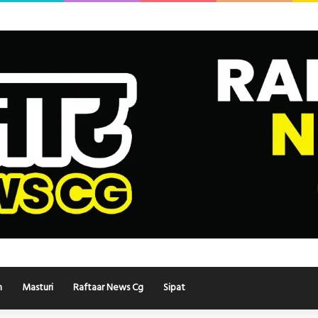
h
Masturi
Raftaar News Cg
Sipat