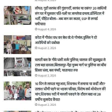
August 4, 2026
सीपत; गुड़ी सरपंच की गुंडागर्दी, सरपंच या दबंग? 20 साथियों
संग घर में घुसकर पति-पत्नी पर जानलेवा हमला..हॉस्पिटल में
भर्ती, पीड़ित बोला– अब जान का खतरा, SSP से लगाई
फरियाद!
August 4, 2026
कोटा में गौवंश वध कर बेच रहे थे गोमांस..पुलिस ने दो
आरोपियों को दबोचा!
August 2, 2026
चलती बस के नीचे धंसी जर्जर पुलिया; चालक की सूझबूझ से
टला बड़ा हादसा..बिलासपुर-पेंड्रा मुख्य मार्ग पर पुलिया का बीच
हिस्सा धंसा, बस फंसी, यातायात ठप!
August 2, 2026
10 दिन से लापता मछुआरा, शिवनाथ में समाया या कहीं और?
तलाश धीमी पड़ने पर भड़का परिवार, विशेष सर्च ऑपरेशन की
मांग..शिवनाथ नदी में मछली पकड़ने के दौरान बहा था 28
वर्षीय सुखदेव केंवट!
August 2, 2026