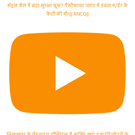
सेंट्रल जेल में बड़ा सुरक्षा चूक? गैसीफायर प्लांट में डबल म/र्डर के
कैदी की मौt|| RNCG||
बिलासपुर के पेंडलवार हॉस्पिटल में आखिर क्या हुआ?डिलीवरी के