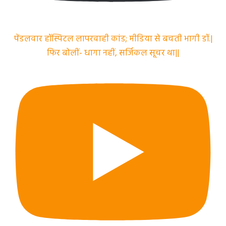
पेंडलवार हॉस्पिटल लापरवाही कांड; मीडिया से बचती भागी डॉ.|
फिर बोलीं- धागा नहीं, सर्जिकल सूचर था||