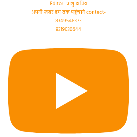
Editor- प्रांशु क्षत्रिय
अपनी ख़बर हम तक पहुंचाने contect-
8349548373
8319030644