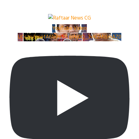
YouTube Video
UCcJzu5mefA61s8pJ7LpWj0Q_3vKZMiSmAZ0