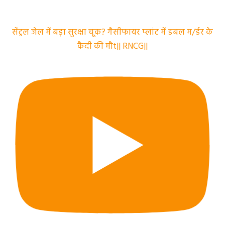
सेंट्रल जेल में बड़ा सुरक्षा चूक? गैसीफायर प्लांट में डबल म/र्डर के
कैदी की मौt|| RNCG||