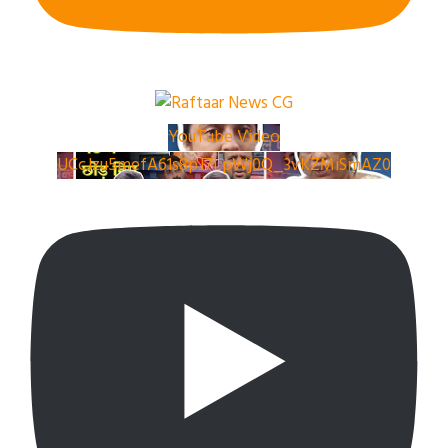
YouTube Video
UCcJzu5mefA61s8pJ7LpWj0Q_3vKZMiSmAZ0