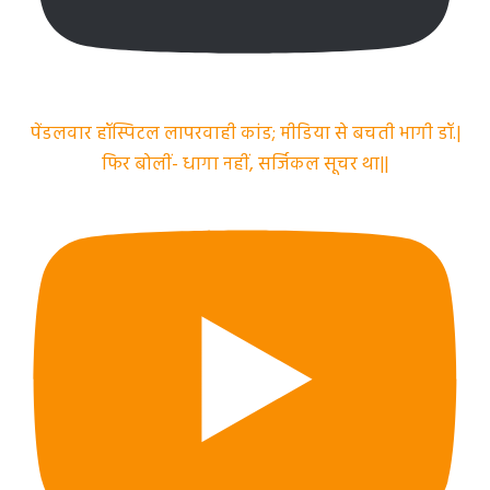
पेंडलवार हॉस्पिटल लापरवाही कांड; मीडिया से बचती भागी डॉ.|
फिर बोलीं- धागा नहीं, सर्जिकल सूचर था||