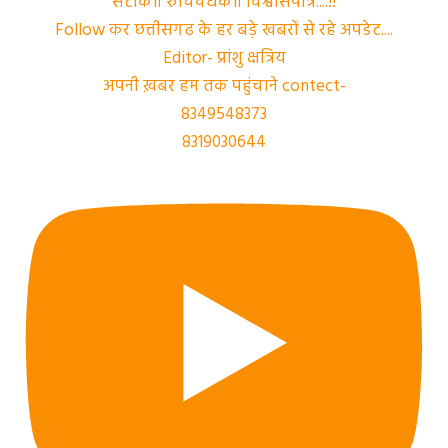
सटीक॥ रुचिवर्धक॥ विश्वासपात्र....!!
Follow कर छत्तीसगढ के हर बड़े खबरों से रहे अपडेट....
Editor- प्रांशु क्षत्रिय
अपनी ख़बर हम तक पहुंचाने contect-
8349548373
8319030644