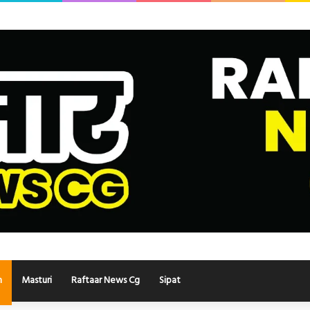
h
Masturi
Raftaar News Cg
Sipat