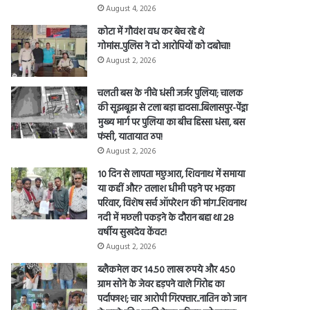
August 4, 2026
कोटा में गौवंश वध कर बेच रहे थे
गोमांस..पुलिस ने दो आरोपियों को दबोचा!
August 2, 2026
चलती बस के नीचे धंसी जर्जर पुलिया; चालक
की सूझबूझ से टला बड़ा हादसा..बिलासपुर-पेंड्रा
मुख्य मार्ग पर पुलिया का बीच हिस्सा धंसा, बस
फंसी, यातायात ठप!
August 2, 2026
10 दिन से लापता मछुआरा, शिवनाथ में समाया
या कहीं और? तलाश धीमी पड़ने पर भड़का
परिवार, विशेष सर्च ऑपरेशन की मांग..शिवनाथ
नदी में मछली पकड़ने के दौरान बहा था 28
वर्षीय सुखदेव केंवट!
August 2, 2026
ब्लैकमेल कर 14.50 लाख रुपये और 450
ग्राम सोने के जेवर हड़पने वाले गिरोह का
पर्दाफाश; चार आरोपी गिरफ्तार..नातिन को जान