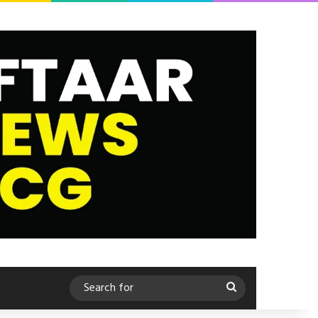
Search
for