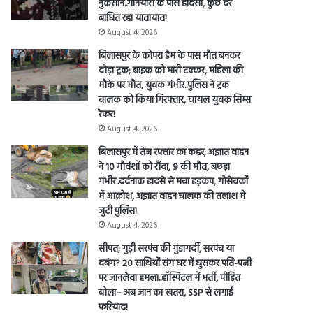
नुकसान..गनियारी के पास हादसा, कुछ देर
बाधित रहा यातायात!
August 4, 2026
बिलासपुर के कोपरा डैम के पास मौत बनकर
दौड़ा ट्रक; बाइक को मारी टक्कर, महिला की
मौके पर मौत, युवक गंभीर..पुलिस ने ट्रक
चालक को किया गिरफ्तार, घायल युवक सिम्स
रेफर!
August 4, 2026
बिलासपुर में तेज रफ्तार का कहर; अज्ञात वाहन
ने 10 गौवंशों को रौंदा, 9 की मौत, बछड़ा
गंभीर..दर्दनाक हादसे से मचा हड़कंप, गौसेवकों
में आक्रोश, अज्ञात वाहन चालक की तलाश में
जुटी पुलिस!
August 4, 2026
सीपत; गुड़ी सरपंच की गुंडागर्दी, सरपंच या
दबंग? 20 साथियों संग घर में घुसकर पति-पत्नी
पर जानलेवा हमला..हॉस्पिटल में भर्ती, पीड़ित
senger
बोला– अब जान का खतरा, SSP से लगाई
फरियाद!