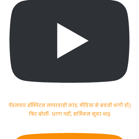
पेंडलवार हॉस्पिटल लापरवाही कांड; मीडिया से बचती भागी डॉ.|
फिर बोलीं- धागा नहीं, सर्जिकल सूचर था||