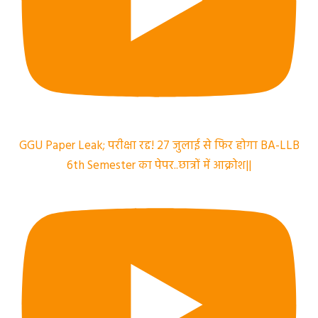
GGU Paper Leak; परीक्षा रद्द! 27 जुलाई से फिर होगा BA-LLB
6th Semester का पेपर..छात्रों में आक्रोश||