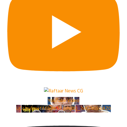
YouTube Video
UCcJzu5mefA61s8pJ7LpWj0Q_3vKZMiSmAZ0