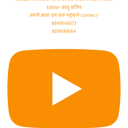
Editor- प्रांशु क्षत्रिय
अपनी ख़बर हम तक पहुंचाने contect-
8349548373
8319030644