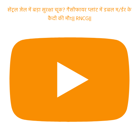
सेंट्रल जेल में बड़ा सुरक्षा चूक? गैसीफायर प्लांट में डबल म/र्डर के
कैदी की मौt|| RNCG||