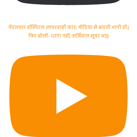
पेंडलवार हॉस्पिटल लापरवाही कांड; मीडिया से बचती भागी डॉ.|
फिर बोलीं- धागा नहीं, सर्जिकल सूचर था||