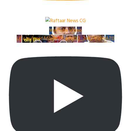
YouTube Video
UCcJzu5mefA61s8pJ7LpWj0Q_3vKZMiSmAZ0