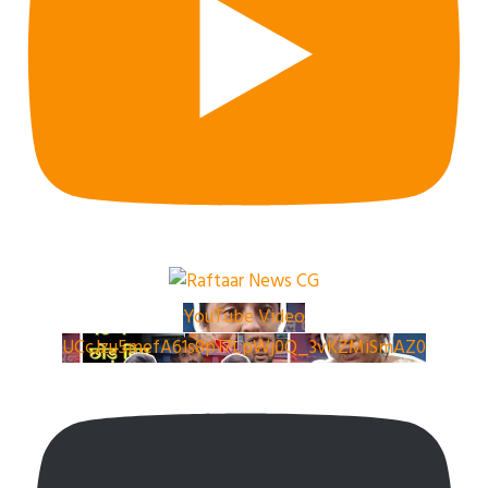
YouTube Video
UCcJzu5mefA61s8pJ7LpWj0Q_3vKZMiSmAZ0