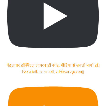
पेंडलवार हॉस्पिटल लापरवाही कांड; मीडिया से बचती भागी डॉ.|
फिर बोलीं- धागा नहीं, सर्जिकल सूचर था||