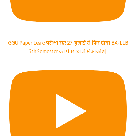
GGU Paper Leak; परीक्षा रद्द! 27 जुलाई से फिर होगा BA-LLB
6th Semester का पेपर..छात्रों में आक्रोश||