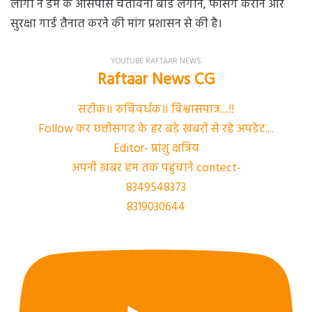
लोगों ने डैम के आसपास चेतावनी बोर्ड लगाने, फेंसिंग कराने और
सुरक्षा गार्ड तैनात करने की मांग प्रशासन से की है।
YOUTUBE RAFTAAR NEWS
Raftaar News CG
सटीक॥ रुचिवर्धक॥ विश्वासपात्र....!!
Follow कर छत्तीसगढ के हर बड़े खबरों से रहे अपडेट....
Editor- प्रांशु क्षत्रिय
अपनी ख़बर हम तक पहुंचाने contect-
8349548373
8319030644