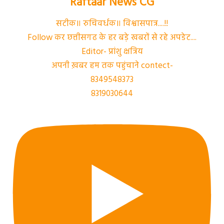
Raftaar News CG
सटीक॥ रुचिवर्धक॥ विश्वासपात्र....!!
Follow कर छत्तीसगढ के हर बड़े खबरों से रहे अपडेट....
Editor- प्रांशु क्षत्रिय
अपनी ख़बर हम तक पहुंचाने contect-
8349548373
8319030644