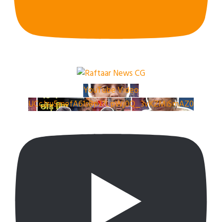
YouTube Video
UCcJzu5mefA61s8pJ7LpWj0Q_3vKZMiSmAZ0