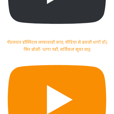
पेंडलवार हॉस्पिटल लापरवाही कांड; मीडिया से बचती भागी डॉ.|
फिर बोलीं- धागा नहीं, सर्जिकल सूचर था||