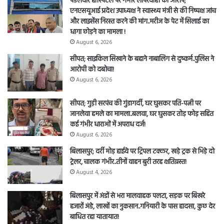
पेंडलवार हॉस्पिटल पर गंभीर लापरवाही का आरोप;
एनएसयूआई प्रदेश उपाध्यक्ष ने स्वास्थ्य मंत्री से की निष्पक्ष जांच
और लाइसेंस निरस्त करने की मांग..मरीज के पेट में सिलाई का
धागा छोड़ने का मामला !
August 6, 2026
सीपत; साइकिल सिखाने के बहाने नाबालिग से दुष्कर्म..पुलिस ने
आरोपी को दबोचा!
August 6, 2026
सीपत; गुड़ी सरपंच की गुंडागर्दी, घर घुसकर पति-पत्नी पर
जानलेवा हमले का मामला..बलवा, घर घुसकर तोड़ फोड़ सहित
कई गंभीर धाराओं में अपराध दर्ज!
August 6, 2026
बिलासपुर; दर्री मोड़ हाईवे पर ट्रिपल टक्कर, खड़े ट्रक से भिड़े दो
ट्रेलर, चालक गंभीर..तीनों वाहन बुरी तरह क्षतिग्रस्त!
August 4, 2026
बिलासपुर में अंडों से भरा मालवाहक पलटा, सड़क पर बिखरे
हजारों अंडे, लाखों का नुकसान..गनियारी के पास हादसा, कुछ देर
बाधित रहा यातायात!